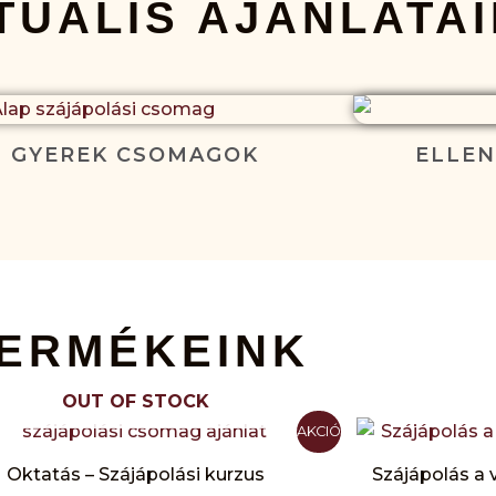
TUÁLIS AJÁNLATAI
GYEREK CSOMAGOK
ELLE
ERMÉKEINK
OUT OF STOCK
Original
Current
AKCIÓ
price
price
was:
is:
Oktatás – Szájápolási kurzus
Szájápolás a
14.750 Ft.
9.900 Ft.