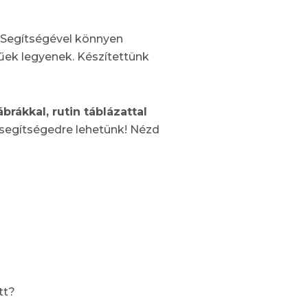
Segítségével könnyen
űek legyenek. Készítettünk
ábrákkal, rutin táblázattal
 segítségedre lehetünk! Nézd
tt?