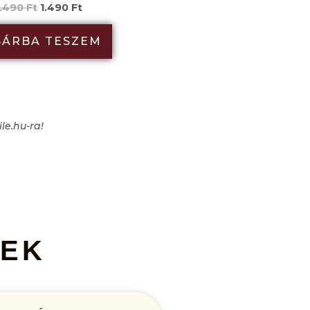
.490
Ft
1.490
Ft
SÁRBA TESZEM
le.hu-ra!
SEK