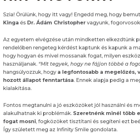
Szia! Örülünk, hogy itt vagy! Engedd meg, hogy bem
Kinga
és
Dr. Ádám Christopher
vagyunk, fogorvosok
Az egyetem elvégzése után mindketten elkezdtünk pra
rendelőben rengeteg kérdést kaptunk és kapunk a mai
hogy hogyan és mivel mossanak fogat, milyen eszkö
használjanak.
“Mit tegyek, hogy ne fájjon többé a fo
hangsúlyozzuk, hogy
a legfontosabb a megelőzés, 
hozott állapot fenntartása
. Ennek alapja pedig a meg
kialakítása.
Fontos megtanulni a jó eszközöket jól használni és m
alakulhatnak ki problémák.
Szeretnénk minél több e
fogat mosni
, fogközöket tisztítani és segíteni ezt 
Így született meg az Infinity Smile gondolata.