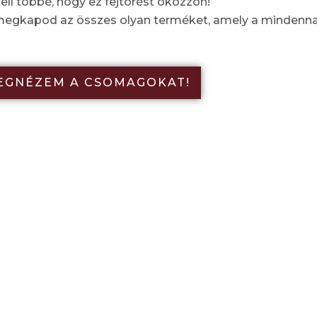
ll többé, hogy ez fejtörést okozzon!
 megkapod az összes olyan terméket, amely a mindenna
EGNÉZEM A CSOMAGOKAT!