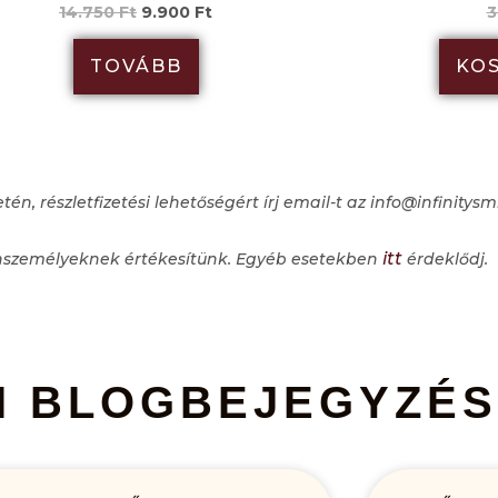
14.750
Ft
9.900
Ft
3
TOVÁBB
KO
, részletfizetési lehetőségért írj email-t az info@infinitysmi
itt
zemélyeknek értékesítünk. Egyéb esetekben
érdeklődj.
I BLOGBEJEGYZÉ