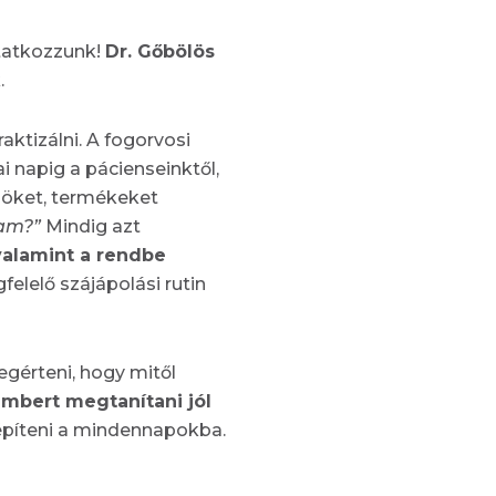
utatkozzunk!
Dr. Gőbölös
.
ktizálni. A fogorvosi
 napig a pácienseinktől,
zöket, termékeket
gam?”
Mindig azt
valamint a rendbe
felelő szájápolási rutin
egérteni, hogy mitől
mbert megtanítani jól
beépíteni a mindennapokba.